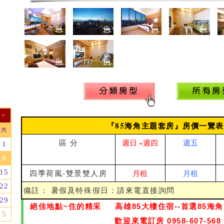
>
『85海角主題套房』房價一覽表
六
區 分
週日 ~週四
週五
1
8
15
四季荷風-雙景雙人房
月租
月租
22
備註： 暑假及特殊假日：請來電直接詢問
29
絕佳地點~住的精采 高雄85大樓住宿--首選85海角 ~
5
歡迎來電訂房 0958-607-568