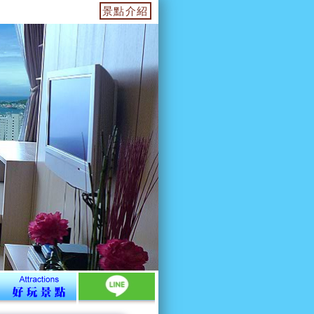
43號海角辦公室找我們報到喔...是在12樓報到.登記.取房卡入住
景點介紹