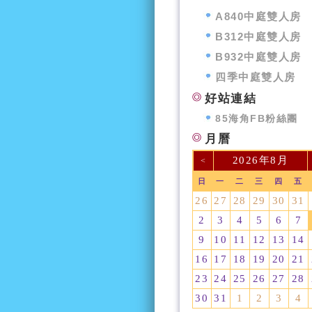
A840中庭雙人房
B312中庭雙人房
B932中庭雙人房
四季中庭雙人房
好站連結
85海角FB粉絲團
月曆
2026年8月
<
日
一
二
三
四
五
26
27
28
29
30
31
2
3
4
5
6
7
9
10
11
12
13
14
16
17
18
19
20
21
23
24
25
26
27
28
30
31
1
2
3
4