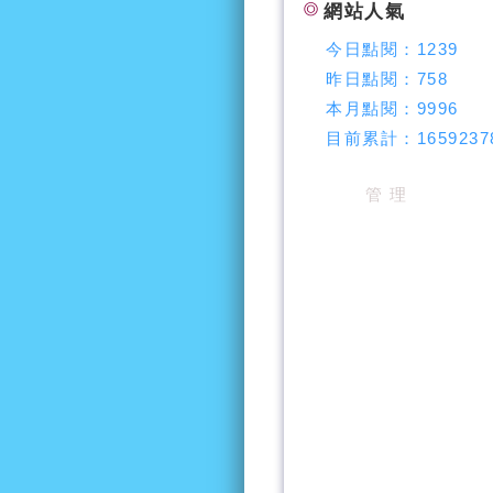
網站人氣
今日點閱：
1239
昨日點閱：
758
本月點閱：
9996
目前累計：
1659237
管 理