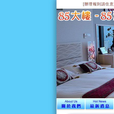
[辦理報到請住意]~~