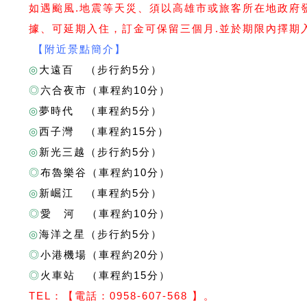
如遇颱風.地震等天災、須以高雄市或旅客所在地政府
據、可延期入住，訂金可保留三個月.並於期限內擇期
【附近景點簡介】
◎
大遠百 （步行約5分）
◎
六合夜市（車程約10分）
◎
夢時代 （車程約5分）
◎
西子灣 （車程約15分）
◎
新光三越（步行約5分）
◎
布魯樂谷（車程約10分）
◎
新崛江 （車程約5分）
◎
愛 河 （車程約10分）
◎
海洋之星（步行約5分）
◎
小港機場（車程約20分）
◎
火車站 （車程約15分）
T
EL：【電話：0958-607-568 】。