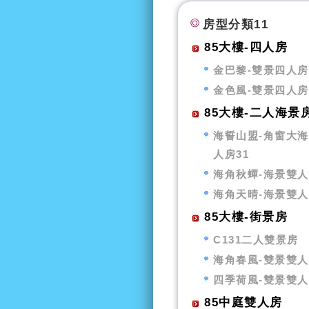
房型分類11
85大樓-四人房
金巴黎-雙景四人房
金色風-雙景四人房
85大樓-二人海景
海誓山盟-角窗大
人房31
海角秋蟬-海景雙
海角天晴-海景雙
85大樓-街景房
C131二人雙景房
海角春風-雙景雙
四季荷風-雙景雙
85中庭雙人房