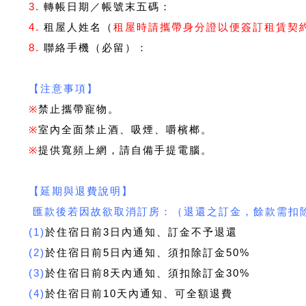
3.
轉帳日期／帳號末五碼：
4.
租屋人姓名（
租屋時請攜帶身分證以便簽訂租賃契
8.
聯絡手機（必留）：
【注意事項】
※
禁止攜帶寵物。
※
室內全面禁止酒、吸煙、嚼檳榔。
※
提供寬頻上網，請自備手提電腦。
【延期與退費說明】
匯款後若因故欲取消訂房：（退還之訂金，餘款需扣
(1)
於住宿日前3日內通知、訂金不予退還
(2)
於住宿日前5日內通知、須扣除訂金50%
(3)
於住宿日前8天內通知、須扣除訂金30%
(4)
於住宿日前10天內通知、可全額退費