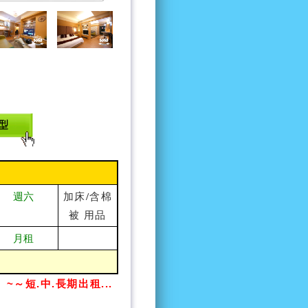
加床/含棉
週六
被 用品
月租
～短.中.長期出租...