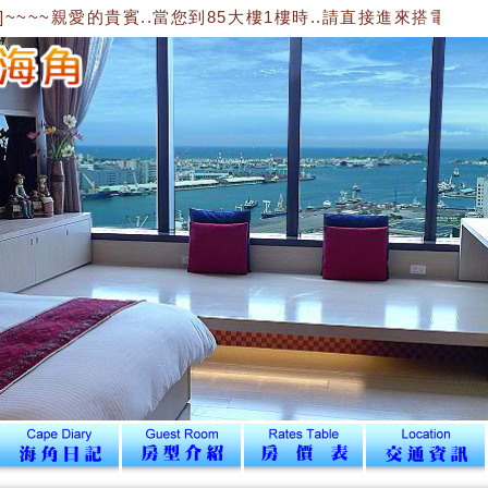
~~親愛的貴賓..當您到85大樓1樓時..請直接進來搭電梯到12樓