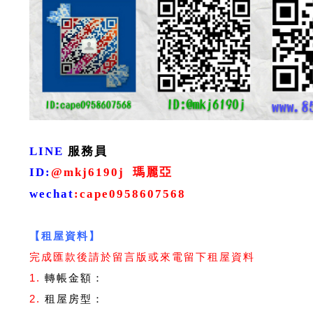
LINE
服務員
ID
:
@mkj6190j
瑪麗亞
wechat
:
cape0958607568
【租屋資料】
完成匯款後請於留言版或來電留下租屋資料
1.
轉帳金額：
2.
租屋房型：