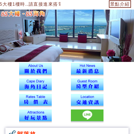
時..請直接進來搭電梯到12樓43號海角辦公室找我們報到喔...是
景點介紹