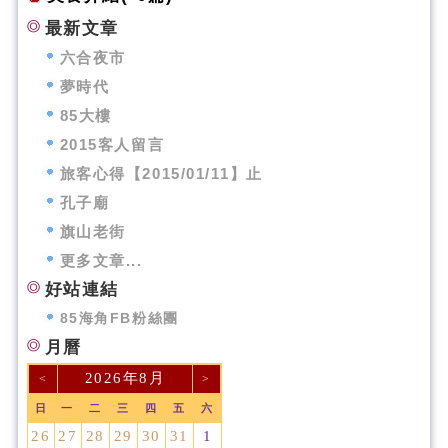
最新文章
六合夜市
夢時代
85大樓
2015客人留言
旅客心得【2015/01/11】止
孔子廟
旗山老街
更多文章...
好站連結
85海角FB粉絲團
月曆
2026年8月
<
>
日
一
二
三
四
五
六
26
27
28
29
30
31
1