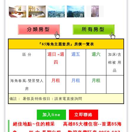
『85海角主題套房』房價一覽表
週日 ~週
週五
週六
區 分
加床/含
四
棉被 用
品
月租
月租
月租
海角春風-雙景雙人
房
備註： 暑假及特殊假日：請來電直接詢問
加入line
立即聯絡
絕佳地點~住的精采 高雄85大樓住宿--首選85海