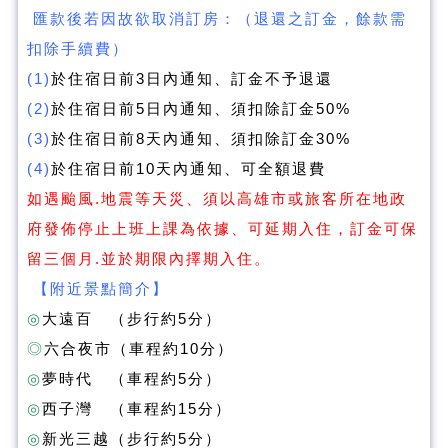
匯款後若因故欲取消訂房：（退還之訂金，餘款需
扣除手續費）
(1)
於住宿日前3日內通知、訂金不予退還
(2)
於住宿日前5日內通知、須扣除訂金50%
(3)
於住宿日前8天內通知、須扣除訂金30%
(4)
於住宿日前10天內通知、可全額退費
如遇颱風.地震等天災、須以高雄市或旅客所在地政
府發佈停止上班上課為依據、可延期入住，訂金可保
留三個月.並於期限內擇期入住。
【附近景點簡介】
◎
大遠百 （步行約5分）
◎
六合夜市（車程約10分）
◎
夢時代 （車程約5分）
◎
西子灣 （車程約15分）
◎
新光三越（步行約5分）