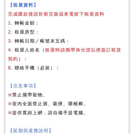
【租屋資料】
完成匯款後請於留言版或來電留下租屋資料
1.
轉帳金額：
2.
租屋房型：
3.
轉帳日期／帳號末五碼：
4.
租屋人姓名（
租屋時請攜帶身分證以便簽訂租賃
契約
）：
8.
聯絡手機（必留）：
【注意事項】
※
禁止攜帶寵物。
※
室內全面禁止酒、吸煙、嚼檳榔。
※
提供寬頻上網，請自備手提電腦。
【延期與退費說明】