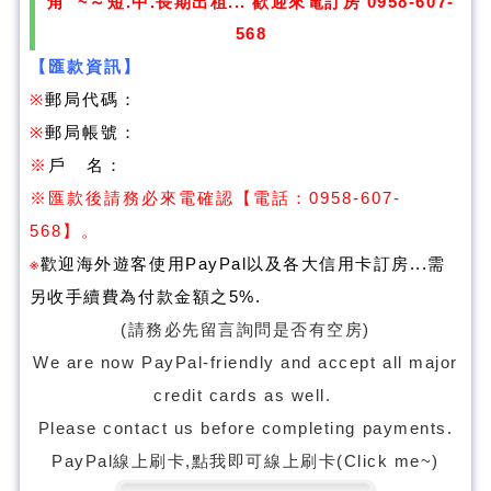
角 ~～短.中.長期出租... 歡迎來電訂房 0958-607-
568
【匯款資訊】
※
郵局代碼：
※
郵局帳號：
※
戶 名：
※
匯款後請務必來電確認
【電話：0958-607-
568】。
※
歡迎海外遊客使用PayPal以及各大信用卡訂房...需
另收手續費為付款金額之5%
.
(請務必先留言詢問是否有空房)
We are now PayPal-friendly and accept all major
credit cards as well.
Please contact us before completing payments.
PayPal線上刷卡,點我即可線上刷卡(Click me~)