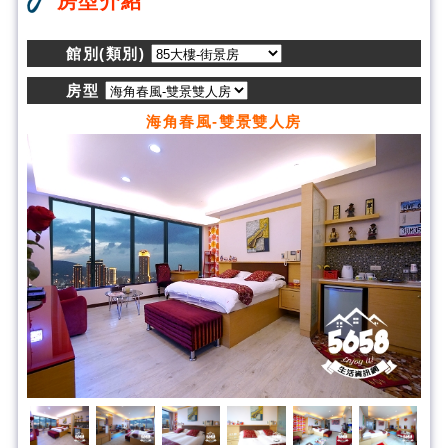
房型介紹
館別(類別)
房型
海角春風-雙景雙人房