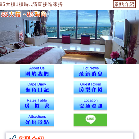
5大樓1樓時..請直接進來搭電梯到12樓43號海角辦公室找我們報到
景點介紹