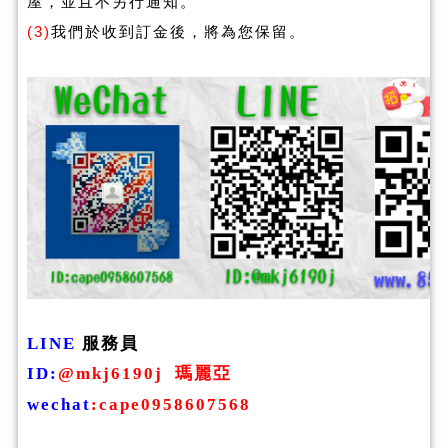
屋，並且不另行通知。
(3)
我們於收到訂金後，將為您保留。
LINE
服務員
ID
:
@mkj6190j
瑪麗亞
wechat
:
cape0958607568