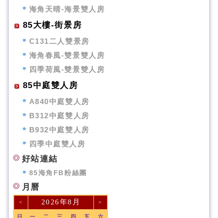
海角天晴-海景雙人房
85大樓-街景房
C131二人雙景房
海角春風-雙景雙人房
四季荷風-雙景雙人房
85中庭雙人房
A840中庭雙人房
B312中庭雙人房
B932中庭雙人房
四季中庭雙人房
好站連結
85海角FB粉絲團
月曆
2026年8月
<
>
日
一
二
三
四
五
六