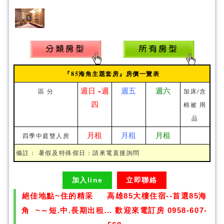
『85海角主題套房』房價一覽表
週日 ~週
週五
週六
區 分
加床/含
四
棉被 用
品
月租
月租
月租
四季中庭雙人房
備註： 暑假及特殊假日：請來電直接詢問
加入line
立即聯絡
絕佳地點~住的精采 高雄85大樓住宿--首選85海
角 ~～短.中.長期出租... 歡迎來電訂房 0958-607-