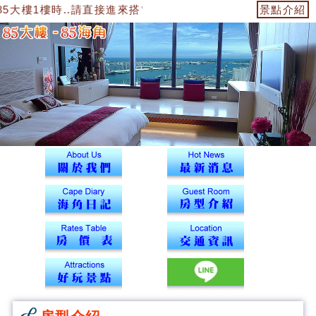
5大樓1樓時..請直接進來搭電梯到12樓43號海角辦公室找我們報到
景點介紹