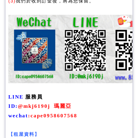
(3)
我們於收到訂金後，將為您保留。
LINE
服務員
ID
:
@mkj6190j
瑪麗亞
wechat
:
cape0958607568
【租屋資料】