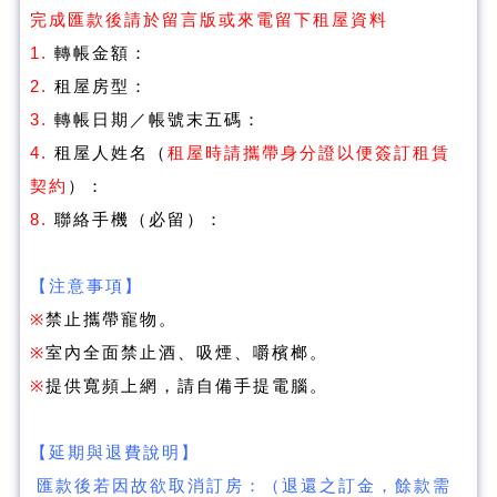
完成匯款後請於留言版或來電留下租屋資料
1.
轉帳金額：
2.
租屋房型：
3.
轉帳日期／帳號末五碼：
4.
租屋人姓名（
租屋時請攜帶身分證以便簽訂租賃
契約
）：
8.
聯絡手機（必留）：
【注意事項】
※
禁止攜帶寵物。
※
室內全面禁止酒、吸煙、嚼檳榔。
※
提供寬頻上網，請自備手提電腦。
【延期與退費說明】
匯款後若因故欲取消訂房：（退還之訂金，餘款需